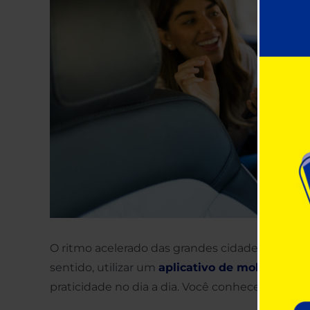
O ritmo acelerado das grandes cidades impacta
sentido, utilizar um
aplicativo de mobilidade
praticidade no dia a dia. Você conhece as vant