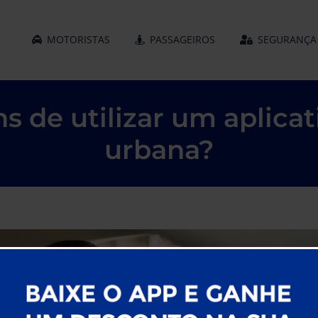
MOTORISTAS
PASSAGEIROS
SEGURANÇA
s de utilizar um aplica
urbana?