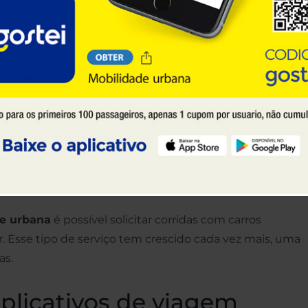
ivo geram diversos benefícios na vida de seus
o, essa tecnologia tem sido cada vez mais utilizada.
o de mobilidade urbana?
 capacidade de deslocamento de pessoas, seja por motiv
dade oferecida pelas cidades. Todos nós participamos e
urbana, afinal, o deslocamento no dia a dia é
de urbana
é possível solicitar corridas com carros
ar. Esse tipo de serviço tem crescido cada vez mais, uma
as.
aplicativos de viagem