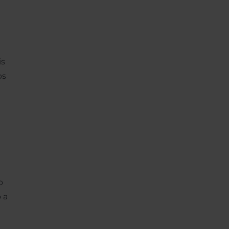
is
ps
o
 a