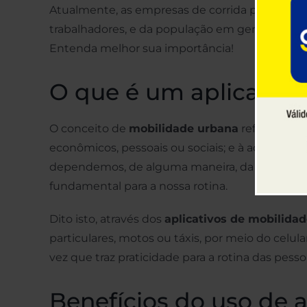
Atualmente, as empresas de corrida por aplicat
trabalhadores, e da população em geral. Por iss
Entenda melhor sua importância!
O que é um aplicativ
O conceito de
mobilidade urbana
refere-se à
econômicos, pessoais ou sociais; e à acessibili
dependemos, de alguma maneira, da mobilidade 
fundamental para a nossa rotina.
Dito isto, através dos
aplicativos de mobilida
particulares, motos ou táxis, por meio do celul
vez que traz praticidade para a rotina das pesso
Benefícios do uso de 