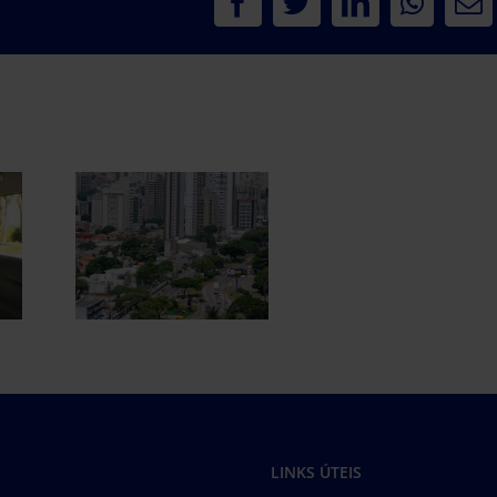
Facebook
Twitter
LinkedIn
Whats
E-
ma
ei,
tivo
dade,
ou
m
aí!
LINKS ÚTEIS