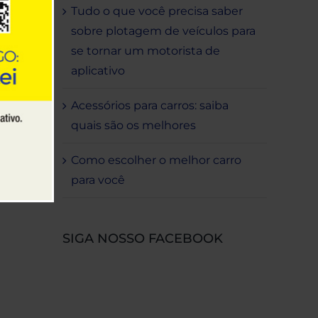
Tudo o que você precisa saber
sobre plotagem de veículos para
se tornar um motorista de
aplicativo
Acessórios para carros: saiba
quais são os melhores
os
Como escolher o melhor carro
para você
SIGA NOSSO FACEBOOK