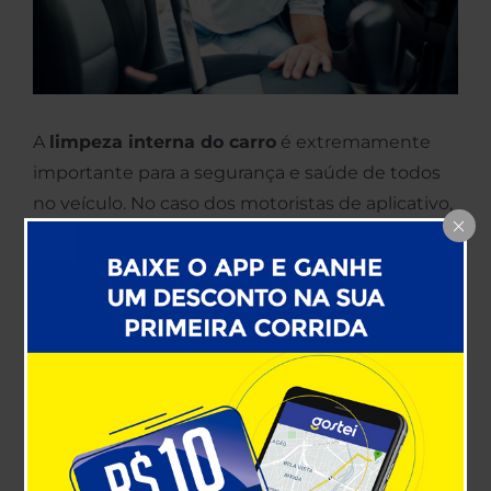
A
limpeza interna do carro
é extremamente
importante para a segurança e saúde de todos
no veículo. No caso dos motoristas de aplicativo,
a higienização correta do automóvel é ainda
mais relevante, haja visto que ela desempenha
um papel crucial no conforto e boa experiência
do passageiro. Para te auxiliar nisso, reunimos
dicas e truques para uma limpeza eficiente.
Confira!
Por que a limpeza