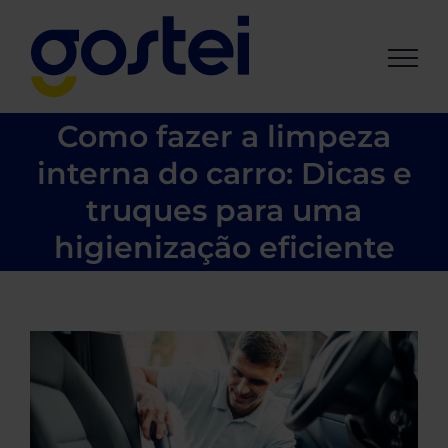
Ir
para
o
conteúdo
Como fazer a limpeza
interna do carro: Dicas e
truques para uma
higienização eficiente
View
Larger
Image