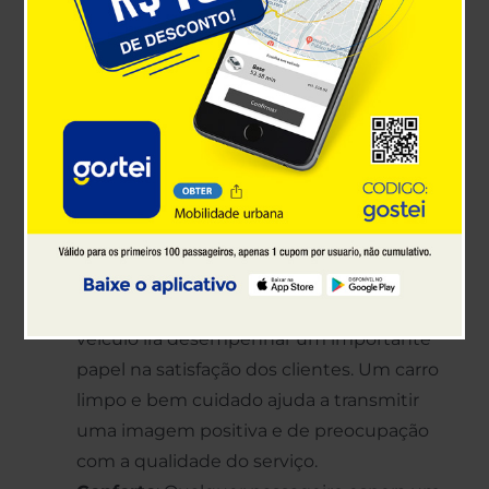
interna do carro é
importante para
motoristas de
aplicativos?
Muitos são os motivos pelo qual a limpeza
interna do carro é importante para os motoristas
de aplicativo. Dentre as principais, se destacam:
Imagem profissional
: A limpeza interna do
veículo irá desempenhar um importante
papel na satisfação dos clientes. Um carro
limpo e bem cuidado ajuda a transmitir
uma imagem positiva e de preocupação
com a qualidade do serviço.