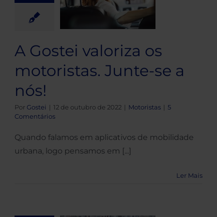
oristas.
nte-se a
nós!
A Gostei valoriza os
otoristas
motoristas. Junte-se a
nós!
Por
Gostei
|
12 de outubro de 2022
|
Motoristas
|
5
Comentários
Quando falamos em aplicativos de mobilidade
urbana, logo pensamos em [...]
Ler Mais