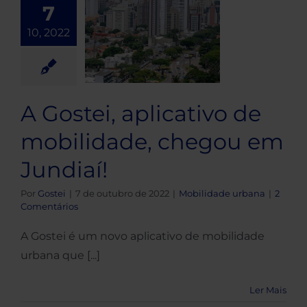
Gostei,
7
cativo de
10, 2022
ilidade,
egou em
undiaí!
A Gostei, aplicativo de
idade urbana
mobilidade, chegou em
Jundiaí!
Por
Gostei
|
7 de outubro de 2022
|
Mobilidade urbana
|
2
Comentários
A Gostei é um novo aplicativo de mobilidade
urbana que [...]
Ler Mais